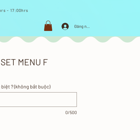
rs - 17:00hrs​
Đăng nhập
SET MENU F
 biệt ? (không bắt buộc)
0/500