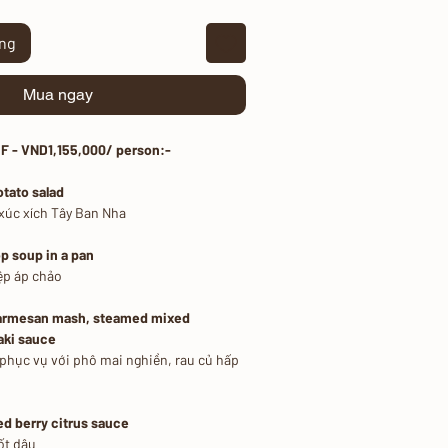
àng
Mua ngay
 - VND1,155,000/ person:-
tato salad
 xúc xích Tây Ban Nha
p soup in a pan
ệp áp chảo
parmesan mash, steamed mixed
aki sauce
 phục vụ với phô mai nghiền, rau củ hấp
d berry citrus sauce
ốt dâu