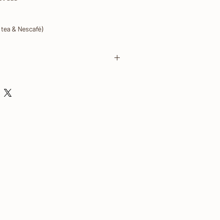
 tea & Nescafé)
 nội thành TP.HCM và dưới 300 khách.
Box số lượng khách tiệc dưới 30.
ớc uống và Phí Outside Catering (vận
 set up, phục vụ, dụng cụ tiệc và decor
 hệ nhanh nhất có thể và không quá 2 giờ
ng tin của bạn.
 ít nhất 24 giờ.