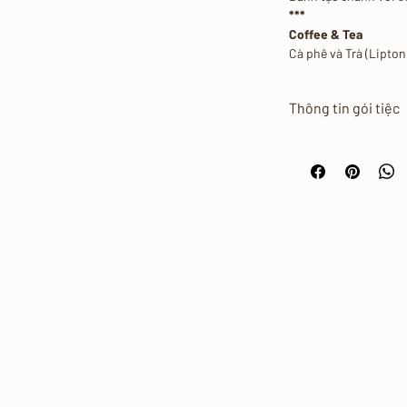
***
Coffee & Tea
Cà phê và Trà (Lipton
Thông tin gói tiệc
Giá Menu áp dụng
Liên hệ với Blue 
Chưa Bao gồm: Nư
chuyển, nhân viên
hoa tươi)
Nhân viên sẽ liên
khi nhận được thô
Vui lòng đặt trước