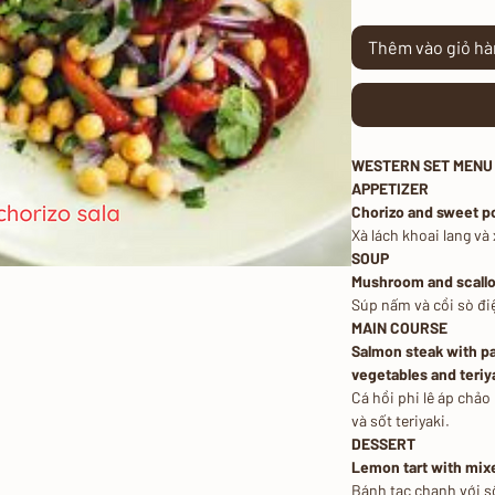
Thêm vào giỏ h
WESTERN SET MENU F
APPETIZER
Chorizo and sweet po
Xà lách khoai lang và
SOUP
Mushroom and scallo
Súp nấm và cồi sò đi
MAIN COURSE
Salmon steak with 
vegetables and teriy
Cá hồi phi lê áp chảo
và sốt teriyaki.
DESSERT
Lemon tart with mixe
Bánh tạc chanh với s