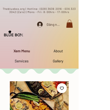
​Thebluebox.org | Hotline:
(028) 3636 2016 - 036 323
3042 (Zalo) | Mons - Fri: 8:00hrs - 17:00hrs​
Đăng nhập
Xem Menu
About
Services
Gallery