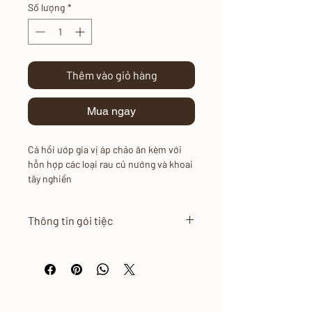
Số lượng
*
Thêm vào giỏ hàng
Mua ngay
Cá hồi ướp gia vị áp chảo ăn kèm với
hỗn hợp các loại rau củ nướng và khoai
tây nghiền
Thông tin gói tiệc
Giá Menu áp dụng nội thành
TP.HCM.
Giá Menu chưa bao gồm phí vận
chuyển.
Mỗi hộp dành cho 4 - 5 người.