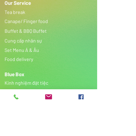
Our Service
Tea break
Canape/ Finger food
Buffet & BBQ Buffet
Cung cấp nhân sự
​Set Menu Á & Âu
Food delivery
Blue Box
Kinh nghiệm đặt tiệc
Gallery
Tiệc cưới
Tiệc sinh nhật
FAQ
Contact