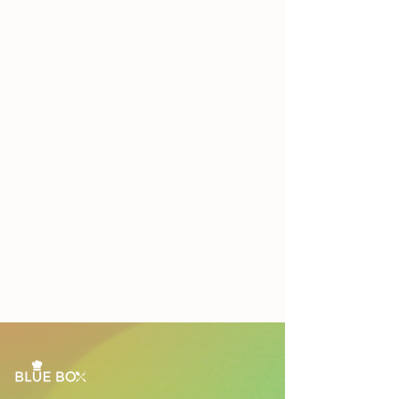
Đơn hàng tối thiểu là 1 hộp.
Bao gồm: đĩa giấy, muỗng nĩa giấy
cho 10 người.
Nhân viên sẽ liên hệ nhanh nhất có
thể và không quá 2 giờ khi nhận
được thông tin của bạn.
Vui lòng đặt trước ít nhất 24 giờ.