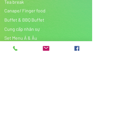
Tea break
thể và không quá 2 giờ khi nhận
được thông tin của bạn.
Canape/ Finger food
Vui lòng đặt trước ít nhất 24 giờ.
Buffet & BBQ Buffet
Cung cấp nhân sự
​Set Menu Á & Âu
Food delivery
Blue Box
Kinh nghiệm đặt tiệc
Gallery
Tiệc cưới
Tiệc sinh nhật
FAQ
Contact
Nhận báo giá qua Email/ Zalo