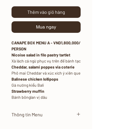
Thêm vào giỏ hàng
Mua ngay
CANAPE BOX MENU A - VND1,800,000/
PERSON
Nicoise salad in filo pastry tartlet
Xà lách cá ngừ phục vụ trên đế bánh tạc
Cheddar, salami poppes via coterie
Phô mai Cheddar và xúc xích ý xiên que
Balinese chicken lollipops
Gà nướng kiểu Bali
Strawberry muffin
Bánh bônglan vị dâu
Thông tin Menu
Giá Menu áp dụng nội thành