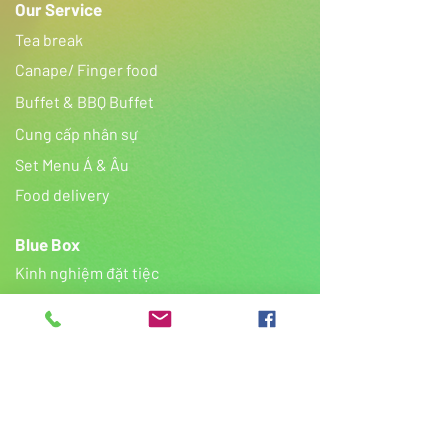
Our Service
Tea break
Canape/ Finger food
Buffet & BBQ Buffet
Cung cấp nhân sự
​Set Menu Á & Âu
Food delivery
Blue Box
Kinh nghiệm đặt tiệc
Gallery
Tiệc cưới
Tiệc sinh nhật
FAQ
Contact