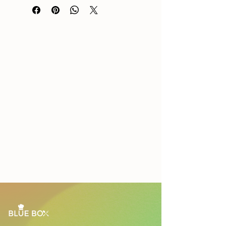
TP.HCM.
Giá Menu chưa bao gồm phí vận
chuyển.
Mỗi hộp dành cho 4 - 5 người.
Đơn hàng tối thiểu là 1 hộp.
Bao gồm: đĩa giấy, muỗng nĩa giấy
cho 10 người.
Nhân viên sẽ liên hệ nhanh nhất có
thể và không quá 2 giờ khi nhận
được thông tin của bạn.
Vui lòng đặt trước ít nhất 24 giờ.