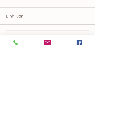
Bình luận
Top 5 Concept Trang Trí
Tiệc Bàn Kiểu Â
Viết bình luận...
Bàn Tiệc Được Khách
Cấp và Sang T
Hàng Yêu Thích Nhất
Hiện Nay
Our Service
Tea break
Canape/ Finger food
Buffet & BBQ Buffet
Cung cấp nhân sự