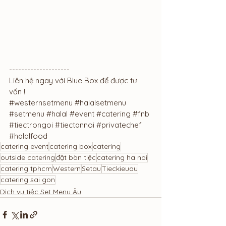
--------------------
Liên hệ ngay với Blue Box để được tư 
vấn !
#westernsetmenu
#halalsetmenu
#setmenu
#halal
#event
#catering
#fnb
#tiectrongoi
#tiectannoi
#privatechef
#halalfood
catering event
catering box
catering
outside catering
đặt bàn tiệc
catering ha noi
catering tphcm
Western
Setau
Tieckieuau
catering sai gon
Dịch vụ tiệc Set Menu Âu