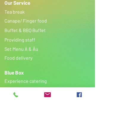
Our Service
Tea break
Canape/ Finger food
Buffet & BBQ Buffet
Providing staff
​Set Menu Á & Âu
Food delivery
Blue Box
Experience catering
Gallery
Tiệc cưới
Tiệc sinh nhật
FAQ
Contact