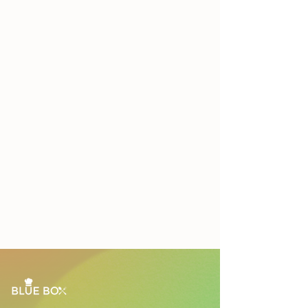
Bao gồm: đĩa giấy, muỗng nĩa giấy
cho 10 người.
Nhân viên sẽ liên hệ nhanh nhất có
thể và không quá 2 giờ khi nhận
được thông tin của bạn.
Vui lòng đặt trước ít nhất 24 giờ.