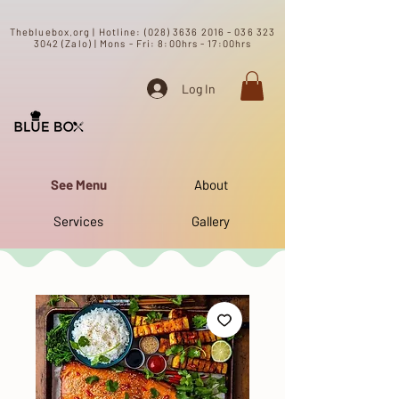
​Thebluebox.org | Hotline:
(028) 3636 2016 - 036 323
3042 (Zalo) | Mons - Fri: 8:00hrs - 17:00hrs​
Log In
See Menu
About
Services
Gallery