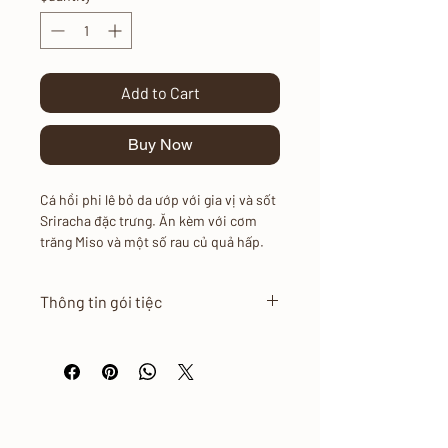
Add to Cart
Buy Now
Cá hồi phi lê bỏ da ướp với gia vị và sốt
Sriracha đặc trưng. Ăn kèm với cơm
trăng Miso và một số rau củ quả hấp.
Thông tin gói tiệc
Giá Menu áp dụng nội thành
TP.HCM.
Giá Menu chưa bao gồm phí vận
chuyển.
Mỗi hộp dành cho 4 - 5 người.
Đơn hàng tối thiểu là 1 hộp.