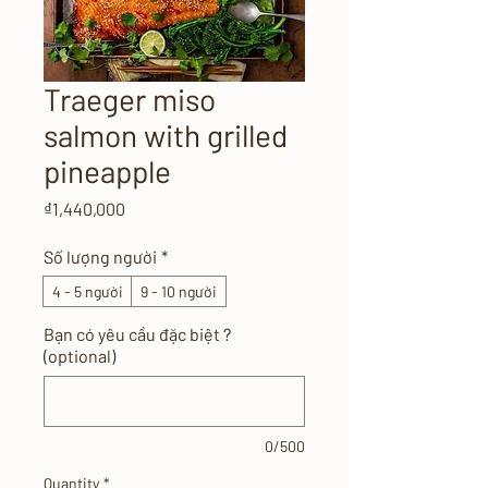
Traeger miso
salmon with grilled
pineapple
Price
₫1,440,000
Số lượng người
*
4 - 5 người
9 - 10 người
Bạn có yêu cầu đặc biệt ?
(optional)
0/500
Quantity
*