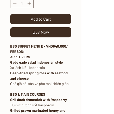
Add to Cart
Buy Now
BBQ BUFFET MENU E - VND640,000/
PERSON:-
APPETIZERS
Gado gado salad indonesian style
Xà lách kiểu Indonesia
Deep-fried spring rolls with seafood
and cheese
Chả giò hải sản và phô mai chiên giòn
BBQ & MAIN COURSES
Grill duck drumstick with Raspberry
Đùi vịt nướng sốt Raspberry
Grilled prawn marinated honey and