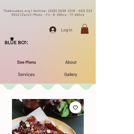
​Thebluebox.org | Hotline:
(028) 3636 2016 - 036 323
3042 (Zalo) | Mons - Fri: 8:00hrs - 17:00hrs​
Log In
See Menu
About
Services
Gallery