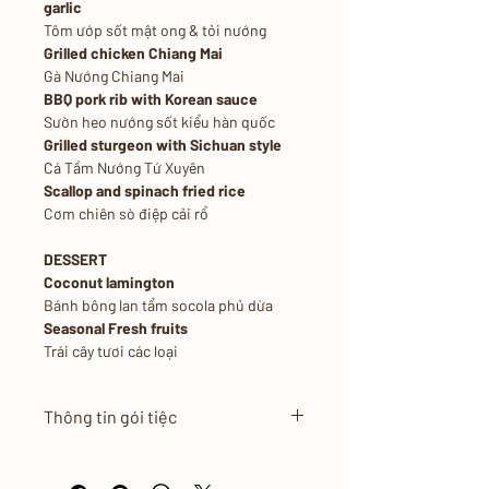
garlic
Tôm ướp sốt mật ong & tỏi nướng
Grilled chicken Chiang Mai
Gà Nướng Chiang Mai
BBQ pork rib with Korean sauce
Sườn heo nướng sốt kiểu hàn quốc
Grilled sturgeon with Sichuan style
Cá Tầm Nướng Tứ Xuyên
Scallop and spinach fried rice
Cơm chiên sò điệp cải rổ
DESSERT
Coconut lamington
Bánh bông lan tẩm socola phủ dừa
Seasonal Fresh fruits
Trái cây tươi các loại
Thông tin gói tiệc
Giá Menu áp dụng nội thành
TP.HCM và dưới 300 khách.