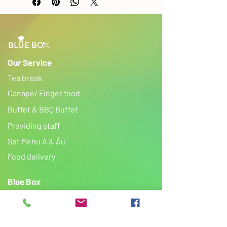
Liên hệ với Blue Box số lượng khách
tiệc dưới 30.
Chưa Bao gồm: Nước uống và Phí
Outside Catering (vận chuyển, nhân
viên set up, phục vụ, dụng cụ tiệc
và decor hoa tươi)
Our Service
Nhân viên sẽ liên hệ nhanh nhất có
Tea break
thể và không quá 2 giờ khi nhận
được thông tin của bạn.
Canape/ Finger food
Vui lòng đặt trước ít nhất 24 giờ.
Buffet & BBQ Buffet
Providing staff
​Set Menu Á & Âu
Food delivery
Blue Box
Experience catering
Gallery
Tiệc cưới