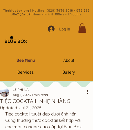
​Thebluebox.org | Hotline:
(028) 3636 2016 - 036 323
3042 (Zalo) | Mons - Fri: 8:00hrs - 17:00hrs​
Log In
See Menu
About
Services
Gallery
LE PHI NA
Aug 1, 2023
1 min read
TIỆC COCKTAIL NHẸ NHÀNG
Updated:
Jul 21, 2025
Tiệc cocktail tuyệt đẹp dưới ánh nến
Cùng thưởng thức cocktail kết hợp với 
các món canape cao cấp tại Blue Box 