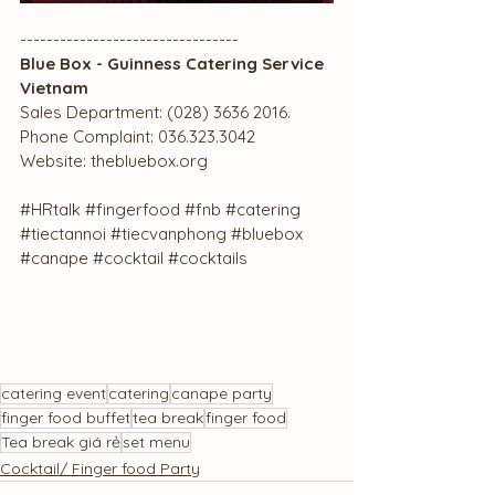
---------------------------------
Blue Box - Guinness Catering Service 
Vietnam
Sales Department: (028) 3636 2016.
Phone Complaint: 036.323.3042
Website: thebluebox.org
#HRtalk
#fingerfood
#fnb
#catering
#tiectannoi
#tiecvanphong
#bluebox
#canape
#cocktail
#cocktails
catering event
catering
canape party
finger food buffet
tea break
finger food
Tea break giá rẻ
set menu
Cocktail/ Finger food Party