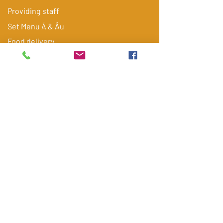
Providing staff
​Set Menu Á & Âu
Food delivery
Blue Box
Experience catering
Gallery
Tiệc cưới
Tiệc sinh nhật
FAQ
Contact
Get quote via Email/ Zalo
Điện thoại
*