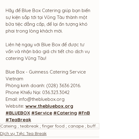
Hãy để Blue Box Catering giúp bạn biến 
sự kiện sắp tới tại Vũng Tàu thành một 
bữa tiệc đẳng cấp, để lại ấn tượng khó 
phai trong lòng khách mời.
Liên hệ ngay với Blue Box để được tư 
vấn và nhận báo giá chi tiết cho dịch vụ 
catering Vũng Tàu!
Blue Box - Guinness Catering Service 
Vietnam
Phòng kinh doanh: (028) 3636 2016.
Phone Khiếu Nại: 036.323.3042
Email: 
info@thebluebox.org
Website: 
www.thebluebox.org
#BLUEBOX
#Service
#Catering
#FnB
#TeaBreak
Cateing ; teabreak ; finger food ; canape ; buffet ; bánh ngọt ; tiệc trà
Dịch vụ Tiệc Tea Break