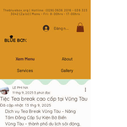
​Thebluebox.org | Hotline:
(028) 3636 2016 - 036 323
3042 (Zalo) | Mons - Fri: 8:00hrs - 17:00hrs​
Đăng nhập
Xem Menu
About
Services
Gallery
LE PHI NA
11 thg 9, 2025
3 phút đọc
Tiệc Tea break cao cấp tại Vũng Tàu
Đã cập nhật:
13 thg 9, 2025
Dịch vụ Tea Break Vũng Tàu – Nâng 
Tầm Đẳng Cấp Sự Kiện Bờ Biển
Vũng Tàu – thành phố du lịch sôi động, 