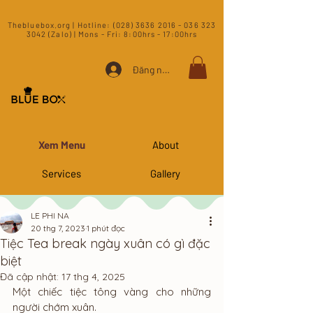
​Thebluebox.org | Hotline:
(028) 3636 2016 - 036 323
3042 (Zalo) | Mons - Fri: 8:00hrs - 17:00hrs​
Đăng nhập
Xem Menu
About
Services
Gallery
LE PHI NA
20 thg 7, 2023
1 phút đọc
Tiệc Tea break ngày xuân có gì đặc
biệt
Đã cập nhật:
17 thg 4, 2025
Một chiếc tiệc tông vàng cho những 
người chớm xuân. 