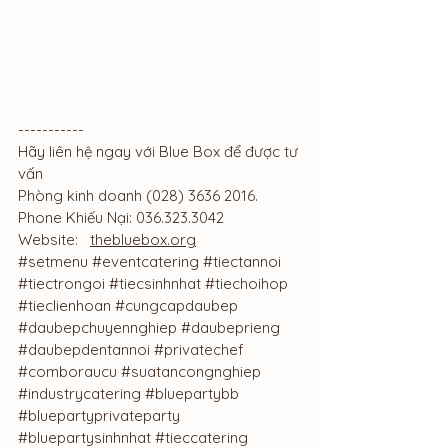
-----------
Hãy liên hệ ngay với Blue Box để được tư 
vấn
Phòng kinh doanh (028) 3636 2016.
Phone Khiếu Nại: 036.323.3042
Website:   
thebluebox.org
#setmenu
#eventcatering
#tiectannoi
#tiectrongoi
#tiecsinhnhat
#tiechoihop
#tieclienhoan
#cungcapdaubep
#daubepchuyennghiep
#daubeprieng
#daubepdentannoi
#privatechef
#comboraucu
#suatancongnghiep
#industrycatering
#bluepartybb
#bluepartyprivateparty
#bluepartysinhnhat
#tieccatering