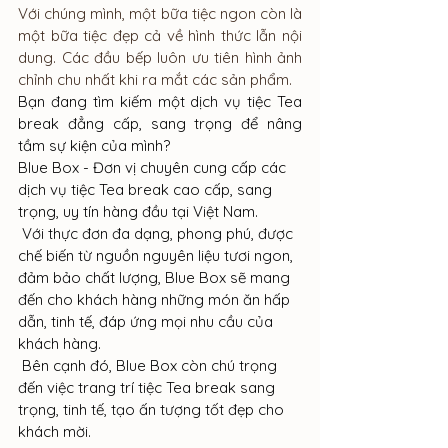
Với chúng mình, một bữa tiệc ngon còn là 
một bữa tiệc đẹp cả về hình thức lẫn nội   
dung. Các đầu bếp luôn ưu tiên hình ảnh 
chỉnh chu nhất khi ra mắt các sản phẩm.   
Bạn đang tìm kiếm một dịch vụ tiệc Tea 
break đẳng cấp, sang trọng để nâng 
tầm sự kiện của mình?
Blue Box - Đơn vị chuyên cung cấp các 
dịch vụ tiệc Tea break cao cấp, sang 
trọng, uy tín hàng đầu tại Việt Nam.
 Với thực đơn đa dạng, phong phú, được 
chế biến từ nguồn nguyên liệu tươi ngon, 
đảm bảo chất lượng, Blue Box sẽ mang 
đến cho khách hàng những món ăn hấp 
dẫn, tinh tế, đáp ứng mọi nhu cầu của 
khách hàng.
 Bên cạnh đó, Blue Box còn chú trọng 
đến việc trang trí tiệc Tea break sang 
trọng, tinh tế, tạo ấn tượng tốt đẹp cho 
khách mời.