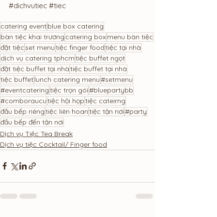
#dichvutiec
#tiec
catering event
blue box catering
bàn tiệc khai trương
catering box
menu bàn tiệc
đặt tiệc
set menu
tiệc finger food
tiệc tại nhà
dịch vụ catering tphcm
tiệc buffet ngọt
đặt tiệc buffet tại nhà
tiệc buffet tại nhà
tiệc buffet
lunch catering menu
#setmenu
#eventcatering
tiệc trọn gói
#bluepartybb
#comboraucu
tiệc hội họp
tiệc cateirng
đầu bếp riêng
tiệc liên hoan
tiệc tận nơi
#party
đầu bếp đến tận nơi
Dịch vụ Tiệc Tea Break
Dịch vụ tiệc Cocktail/ Finger food