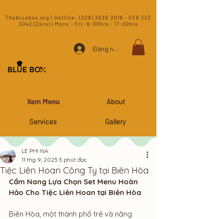
​Thebluebox.org | Hotline:
(028) 3636 2016 - 036 323
3042 (Zalo) | Mons - Fri: 8:00hrs - 17:00hrs​
Đăng nhập
Xem Menu
About
Services
Gallery
LE PHI NA
11 thg 9, 2025
3 phút đọc
Tiệc Liên Hoan Công Ty tại Biên Hòa
Cẩm Nang Lựa Chọn Set Menu Hoàn 
Hảo Cho Tiệc Liên Hoan tại Biên Hòa
Biên Hòa, một thành phố trẻ và năng 