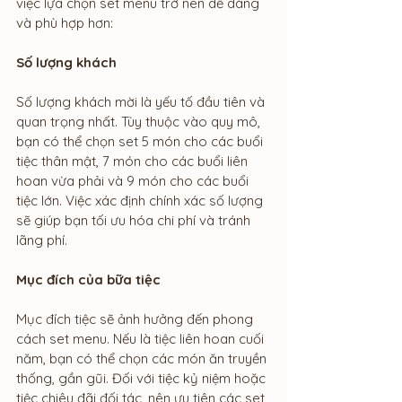
việc lựa chọn set menu trở nên dễ dàng 
và phù hợp hơn:
Số lượng khách
Số lượng khách mời là yếu tố đầu tiên và 
quan trọng nhất. Tùy thuộc vào quy mô, 
bạn có thể chọn set 5 món cho các buổi 
tiệc thân mật, 7 món cho các buổi liên 
hoan vừa phải và 9 món cho các buổi 
tiệc lớn. Việc xác định chính xác số lượng 
sẽ giúp bạn tối ưu hóa chi phí và tránh 
lãng phí.
Mục đích của bữa tiệc
Mục đích tiệc sẽ ảnh hưởng đến phong 
cách set menu. Nếu là tiệc liên hoan cuối 
năm, bạn có thể chọn các món ăn truyền 
thống, gần gũi. Đối với tiệc kỷ niệm hoặc 
tiệc chiêu đãi đối tác, nên ưu tiên các set 