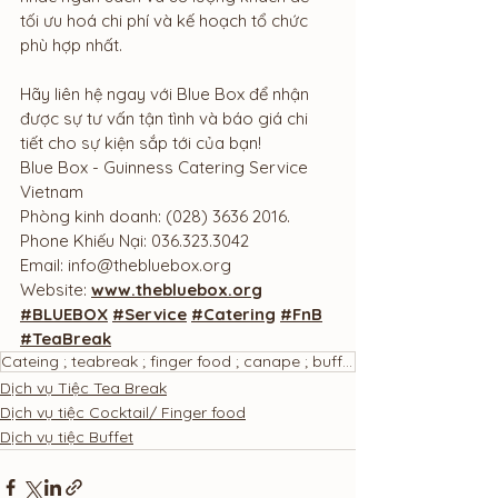
tối ưu hoá chi phí và kế hoạch tổ chức 
phù hợp nhất.
Hãy liên hệ ngay với Blue Box để nhận 
được sự tư vấn tận tình và báo giá chi 
tiết cho sự kiện sắp tới của bạn!
Blue Box - Guinness Catering Service 
Vietnam
Phòng kinh doanh: (028) 3636 2016.
Phone Khiếu Nại: 036.323.3042
Email: 
info@thebluebox.org
Website: 
www.thebluebox.org
#BLUEBOX
#Service
#Catering
#FnB
#TeaBreak
Cateing ; teabreak ; finger food ; canape ; buffet ; bánh ngọt ; tiệc trà
Dịch vụ Tiệc Tea Break
Dịch vụ tiệc Cocktail/ Finger food
Dịch vụ tiệc Buffet