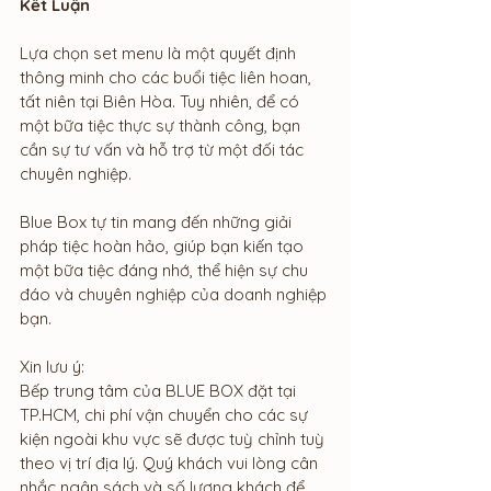
Kết Luận
Lựa chọn set menu là một quyết định 
thông minh cho các buổi tiệc liên hoan, 
tất niên tại Biên Hòa. Tuy nhiên, để có 
một bữa tiệc thực sự thành công, bạn 
cần sự tư vấn và hỗ trợ từ một đối tác 
chuyên nghiệp.
Blue Box tự tin mang đến những giải 
pháp tiệc hoàn hảo, giúp bạn kiến tạo 
một bữa tiệc đáng nhớ, thể hiện sự chu 
đáo và chuyên nghiệp của doanh nghiệp 
bạn.
Xin lưu ý: 
Bếp trung tâm của BLUE BOX đặt tại 
TP.HCM, chi phí vận chuyển cho các sự 
kiện ngoài khu vực sẽ được tuỳ chỉnh tuỳ 
theo vị trí địa lý. Quý khách vui lòng cân 
nhắc ngân sách và số lượng khách để 