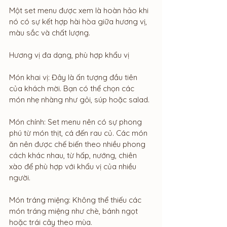
Một set menu được xem là hoàn hảo khi 
nó có sự kết hợp hài hòa giữa hương vị, 
màu sắc và chất lượng.
Hương vị đa dạng, phù hợp khẩu vị
Món khai vị: Đây là ấn tượng đầu tiên 
của khách mời. Bạn có thể chọn các 
món nhẹ nhàng như gỏi, súp hoặc salad.
Món chính: Set menu nên có sự phong 
phú từ món thịt, cá đến rau củ. Các món 
ăn nên được chế biến theo nhiều phong 
cách khác nhau, từ hấp, nướng, chiên 
xào để phù hợp với khẩu vị của nhiều 
người.
Món tráng miệng: Không thể thiếu các 
món tráng miệng như chè, bánh ngọt 
hoặc trái cây theo mùa.