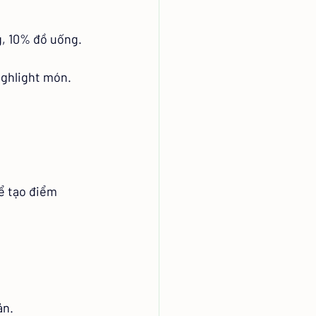
, 10% đồ uống.
ighlight món.
ể tạo điểm 
ản.