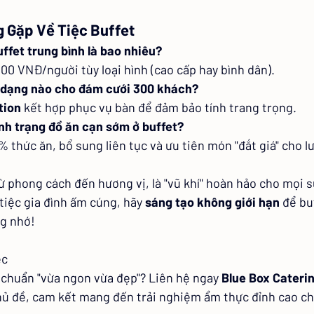
g Gặp Về Tiệc Buffet
uffet trung bình là bao nhiêu?
00 VNĐ/người tùy loại hình (cao cấp hay bình dân).
 dạng nào cho đám cưới 300 khách?
tion
 kết hợp phục vụ bàn để đảm bảo tính trang trọng.
nh trạng đồ ăn cạn sớm ở buffet?
 thức ăn, bổ sung liên tục và ưu tiên món "đắt giá" cho l
ừ phong cách đến hương vị, là "vũ khí" hoàn hảo cho mọi sự
tiệc gia đình ấm cúng, hãy 
sáng tạo không giới hạn
 để bu
g nhớ!
c 
 chuẩn "vừa ngon vừa đẹp"? Liên hệ ngay 
Blue Box Cateri
hủ đề, cam kết mang đến trải nghiệm ẩm thực đỉnh cao c