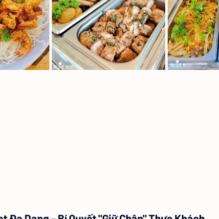
et Đa Dạng – Bí Quyết "Giữ Chân" Thực Khách