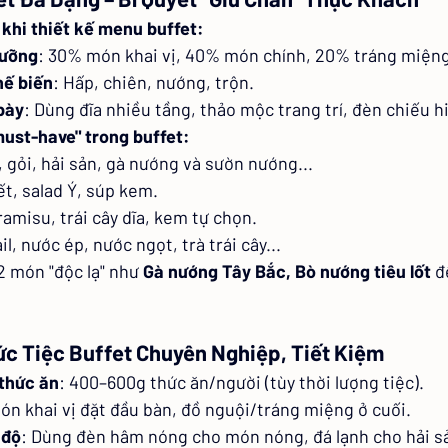
 khi thiết kế menu buffet:
dưỡng
: 30% món khai vị, 40% món chính, 20% tráng miệng
hế biến
: Hấp, chiên, nướng, trộn.
bày
: Dùng đĩa nhiều tầng, thảo mộc trang trí, đèn chiếu h
must-have" trong buffet:
, gỏi, hải sản, gà nướng và sườn nướng...
tết, salad Ý, súp kem.
iramisu, trái cây dĩa, kem tự chọn.
il, nước ép, nước ngọt, trà trái cây...
2 món "độc lạ" như 
Gà nướng Tây Bắc, Bò nướng tiêu lốt
 đ
hức Tiệc Buffet Chuyên Nghiệp, Tiết Kiệm
 thức ăn
: 400–600g thức ăn/người (tùy thời lượng tiệc).
Món khai vị đặt đầu bàn, đồ nguội/tráng miệng ở cuối.
 độ
: Dùng đèn hâm nóng cho món nóng, đá lạnh cho hải s