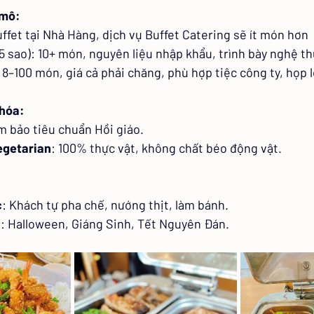
 mô:
ffet tại Nhà Hàng, dịch vụ Buffet Catering sẽ ít món hơn
(5 sao): 10+ món, nguyên liệu nhập khẩu, trình bày nghệ th
: 8–100 món, giá cả phải chăng, phù hợp tiệc công ty, họp l
 hóa:
m bảo tiêu chuẩn Hồi giáo.
egetarian
: 100% thực vật, không chất béo động vật.
c
: Khách tự pha chế, nướng thịt, làm bánh.
a
: Halloween, Giáng Sinh, Tết Nguyên Đán.