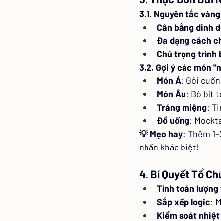
3.1. Nguyên tắc vàng
Cân bằng dinh 
Đa dạng cách c
Chú trọng trình 
3.2. Gợi ý các món "
Món Á
: Gỏi cuốn
Món Âu
: Bò bít 
Tráng miệng
: T
Đồ uống
: Mockta
💡 Mẹo hay:
 Thêm 1–
nhấn khác biệt!
4. Bí Quyết Tổ C
Tính toán lượng
Sắp xếp logic
: 
Kiểm soát nhiệt