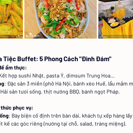
a Tiệc Buffet: 5 Phong Cách "Đình Đám"
 đề ẩm thực:
 Kết hợp sushi Nhật, pasta Ý, dimsum Trung Hoa…
ng
: Đặc sản 3 miền (phở Hà Nội, bánh xèo Huế, lẩu mắm m
 Hải sản tươi sống, thịt nướng BBQ, bánh ngọt Pháp.
h thức phục vụ:
hống
: Bày biện cố định trên bàn dài, khách tự xếp hàng lấy
ết kế các góc riêng (nướng tại chỗ, salad, tráng miệng).