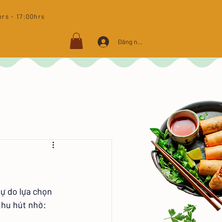
rs - 17:00hrs​
Đăng nhập
ự do lựa chọn 
thu hút nhờ: