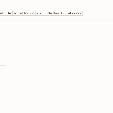
ce
buffet
Buffet tận nơi
bbq buffet
tiệc buffet nướng