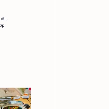
uật.
ớp.