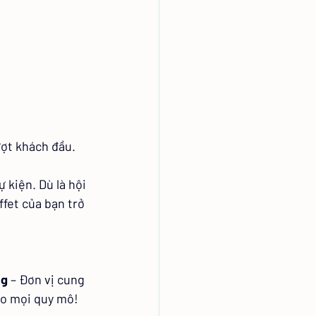
ượt khách đầu.
 kiện. Dù là hội 
ffet của bạn trở 
ng
 – Đơn vị cung 
ho mọi quy mô!