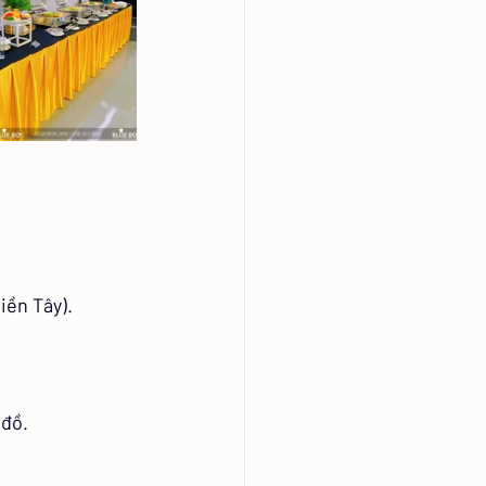
iền Tây).
 đồ.