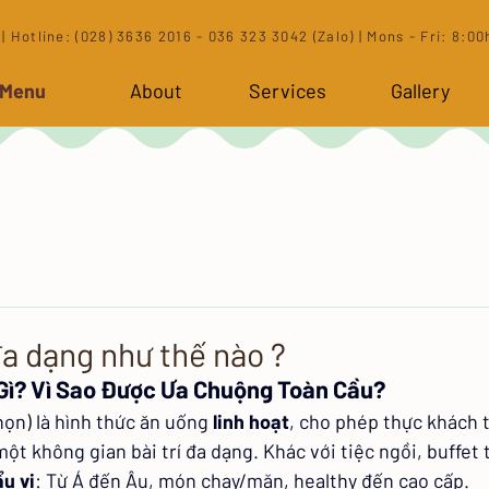
| Hotline: (028) 3636 2016 - 036 323 3042 (Zalo) | Mons - Fri: 8:00h
 Menu
About
Services
Gallery
đa dạng như thế nào ?
à Gì? Vì Sao Được Ưa Chuộng Toàn Cầu?
họn) là hình thức ăn uống 
linh hoạt
, cho phép thực khách t
ột không gian bài trí đa dạng. Khác với tiệc ngồi, buffet 
u vị
: Từ Á đến Âu, món chay/mặn, healthy đến cao cấp.