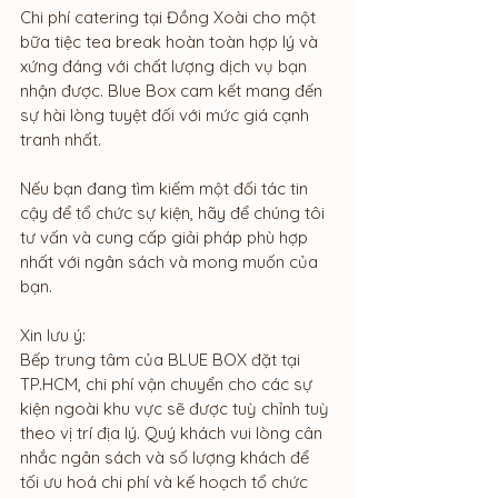
Chi phí catering tại Đồng Xoài cho một 
bữa tiệc tea break hoàn toàn hợp lý và 
xứng đáng với chất lượng dịch vụ bạn 
nhận được. Blue Box cam kết mang đến 
sự hài lòng tuyệt đối với mức giá cạnh 
tranh nhất.
Nếu bạn đang tìm kiếm một đối tác tin 
cậy để tổ chức sự kiện, hãy để chúng tôi 
tư vấn và cung cấp giải pháp phù hợp 
nhất với ngân sách và mong muốn của 
bạn.
Xin lưu ý: 
Bếp trung tâm của BLUE BOX đặt tại 
TP.HCM, chi phí vận chuyển cho các sự 
kiện ngoài khu vực sẽ được tuỳ chỉnh tuỳ 
theo vị trí địa lý. Quý khách vui lòng cân 
nhắc ngân sách và số lượng khách để 
tối ưu hoá chi phí và kế hoạch tổ chức 