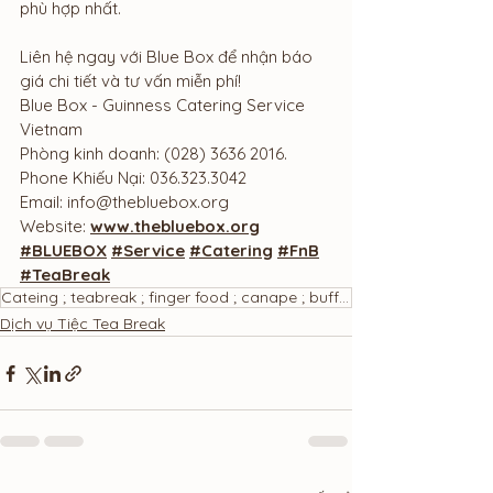
phù hợp nhất.
Liên hệ ngay với Blue Box để nhận báo 
giá chi tiết và tư vấn miễn phí!
Blue Box - Guinness Catering Service 
Vietnam
Phòng kinh doanh: (028) 3636 2016.
Phone Khiếu Nại: 036.323.3042
Email: 
info@thebluebox.org
Website: 
www.thebluebox.org
#BLUEBOX
#Service
#Catering
#FnB
#TeaBreak
Cateing ; teabreak ; finger food ; canape ; buffet ; bánh ngọt ; tiệc trà
Dịch vụ Tiệc Tea Break