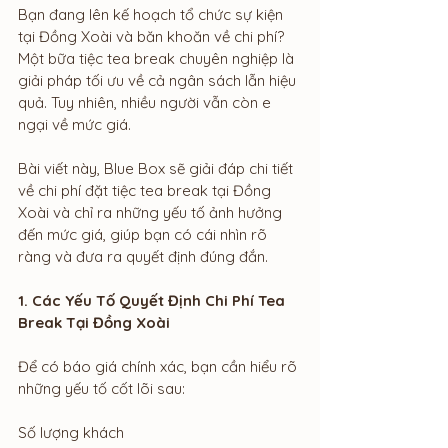
Bạn đang lên kế hoạch tổ chức sự kiện 
tại Đồng Xoài và băn khoăn về chi phí? 
Một bữa tiệc tea break chuyên nghiệp là 
giải pháp tối ưu về cả ngân sách lẫn hiệu 
quả. Tuy nhiên, nhiều người vẫn còn e 
ngại về mức giá.
Bài viết này, Blue Box sẽ giải đáp chi tiết 
về chi phí đặt tiệc tea break tại Đồng 
Xoài và chỉ ra những yếu tố ảnh hưởng 
đến mức giá, giúp bạn có cái nhìn rõ 
ràng và đưa ra quyết định đúng đắn.
1. Các Yếu Tố Quyết Định Chi Phí Tea 
Break Tại Đồng Xoài
Để có báo giá chính xác, bạn cần hiểu rõ 
những yếu tố cốt lõi sau:
Số lượng khách