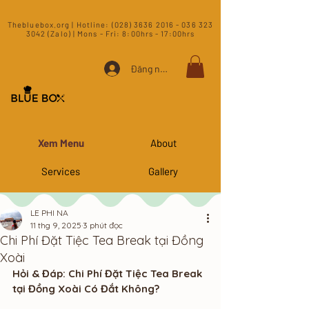
​Thebluebox.org | Hotline:
(028) 3636 2016 - 036 323
3042 (Zalo) | Mons - Fri: 8:00hrs - 17:00hrs​
Đăng nhập
Xem Menu
About
Services
Gallery
LE PHI NA
11 thg 9, 2025
3 phút đọc
Chi Phí Đặt Tiệc Tea Break tại Đồng
Xoài
Hỏi & Đáp: Chi Phí Đặt Tiệc Tea Break 
tại Đồng Xoài Có Đắt Không?