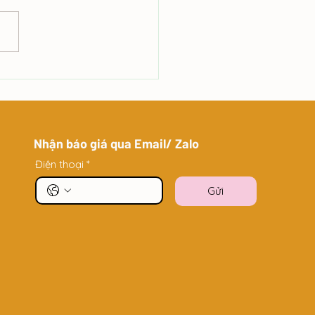
 Buffet đa dạng như thế
?
Nhận báo giá qua Email/ Zalo
Điện thoại
*
Gửi