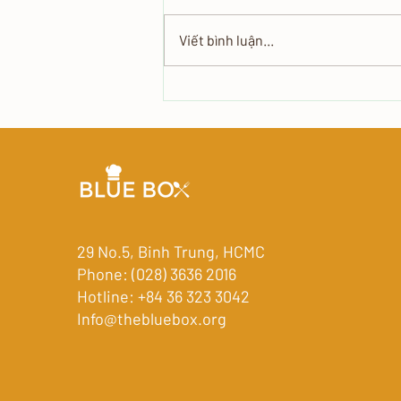
Viết bình luận...
Tiệc Bàn Kiểu Âu: Đẳng Cấp và
Sang Trọng
29 No.5, Binh Trung, HCMC
Phone: (028) 3636 2016
Hotline: +84 36 323 3042
Info@thebluebox.org