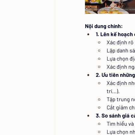
Nội dung chính:
1. Lên kế hoạch 
Xác định rõ 
Lập danh sá
Lựa chọn đị
Xác định ng
2. Ưu tiên những
Xác định nh
trí...).
Tập trung n
Cắt giảm ch
3. So sánh giá 
Tìm hiểu và
Lựa chọn nh