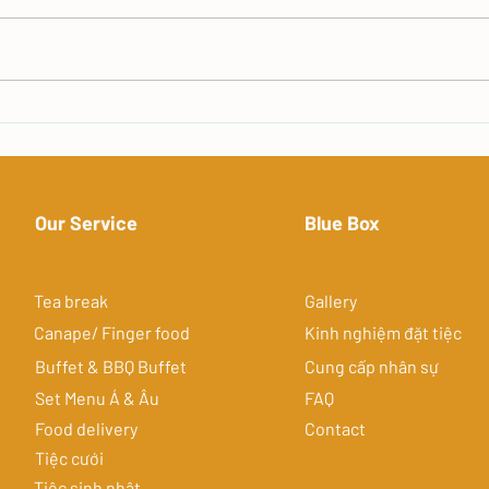
Tiệc bàn tròn kiểu Á - Tinh
Tiệc
hoa ẩm thực Việt Nam và Châu
nào 
Á ?
Our Service
Blue Box
Tea break
Gallery
Canape/ Finger food
Kinh nghiệm đặt tiệc
Buffet & BBQ Buffet
Cung cấp nhân sự
​Set Menu Á & Âu
FAQ
Food delivery
Contact
Tiệc cưới
Tiệc sinh nhật