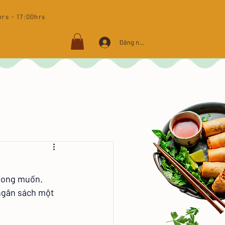
rs - 17:00hrs​
Đăng nhập
mong muốn. 
 ngân sách một 